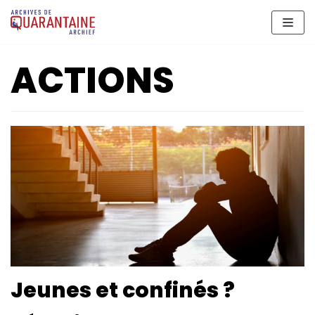
Meteen
naar
de
ACTIONS
inhoud
Jeunes et confinés ?