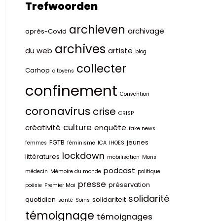
Trefwoorden
archieven
archivage
après-Covid
archives
du web
artiste
blog
collecter
Carhop
citoyens
confinement
Convention
coronavirus
crise
CRISP
culture
créativité
enquête
fake news
FGTB
jeunes
femmes
féminisme
ICA
IHOES
lockdown
littératures
mobilisation
Mons
podcast
médecin
Mémoire du monde
politique
presse
préservation
poésie
Premier Mai
solidarité
quotidien
solidariteit
santé
Soins
témoignage
témoignages