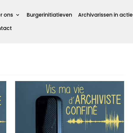
r ons
Burgerinitiatieven
Archivarissen in actie
tact