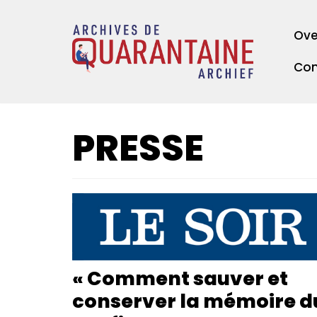
Meteen
Ove
naar
de
Con
inhoud
PRESSE
« Comment sauver et
conserver la mémoire d