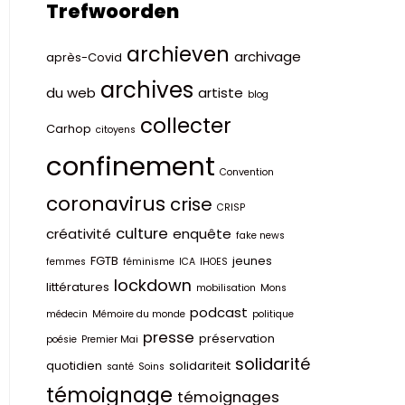
Trefwoorden
archieven
archivage
après-Covid
archives
du web
artiste
blog
collecter
Carhop
citoyens
confinement
Convention
coronavirus
crise
CRISP
culture
créativité
enquête
fake news
FGTB
jeunes
femmes
féminisme
ICA
IHOES
lockdown
littératures
mobilisation
Mons
podcast
médecin
Mémoire du monde
politique
presse
préservation
poésie
Premier Mai
solidarité
quotidien
solidariteit
santé
Soins
témoignage
témoignages