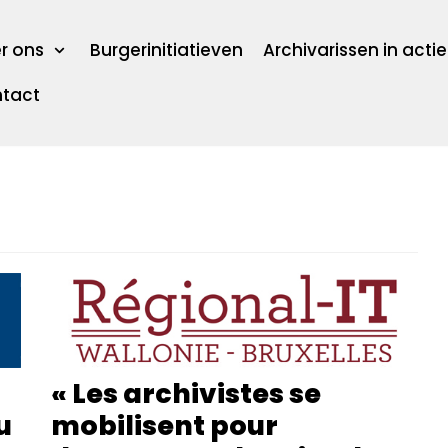
r ons
Burgerinitiatieven
Archivarissen in actie
tact
« Les archivistes se
u
mobilisent pour