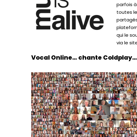
parfois à
toutes l
partagés 
plateform
qui le s
via le sit
Vocal Online… chante Coldplay…