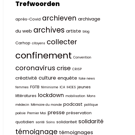
Trefwoorden
archieven
archivage
après-Covid
archives
du web
artiste
blog
collecter
Carhop
citoyens
confinement
Convention
coronavirus
crise
CRISP
culture
créativité
enquête
fake news
FGTB
jeunes
femmes
féminisme
ICA
IHOES
lockdown
littératures
mobilisation
Mons
podcast
médecin
Mémoire du monde
politique
presse
préservation
poésie
Premier Mai
solidarité
quotidien
solidariteit
santé
Soins
témoignage
témoignages