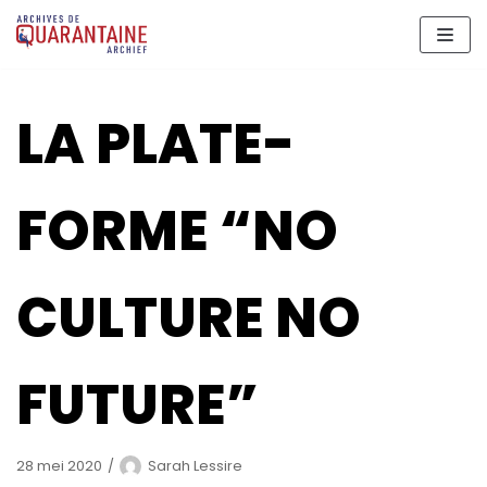
Meteen
naar
de
inhoud
LA PLATE-
FORME “NO
CULTURE NO
FUTURE”
28 mei 2020
Sarah Lessire