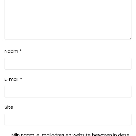
Naam
*
E-mail
*
Site
Mijn naam, e-mailadres en website bewaren in deze