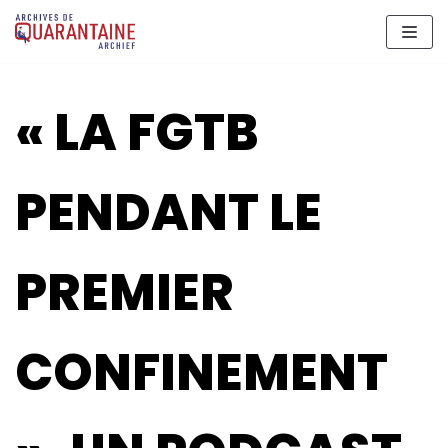
Meteen
naar
de
inhoud
« LA FGTB
PENDANT LE
PREMIER
CONFINEMENT