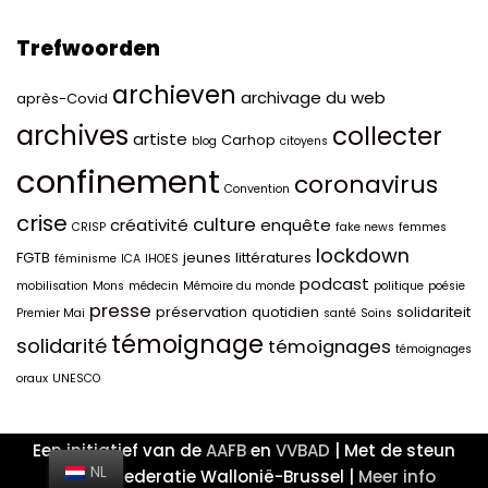
Trefwoorden
archieven
archivage du web
après-Covid
archives
collecter
artiste
Carhop
blog
citoyens
confinement
coronavirus
Convention
crise
culture
créativité
enquête
CRISP
fake news
femmes
lockdown
FGTB
jeunes
littératures
féminisme
ICA
IHOES
podcast
mobilisation
Mons
médecin
Mémoire du monde
politique
poésie
presse
préservation
quotidien
solidariteit
Premier Mai
santé
Soins
témoignage
solidarité
témoignages
témoignages
oraux
UNESCO
Een initiatief van de
AAFB
en
VVBAD
| Met de steun
NL
van de Federatie Wallonië-Brussel |
Meer info