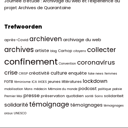
Journée d’étude : Archivage du web et l’expérience du
projet Archives de Quarantaine
Trefwoorden
archieven
archivage du web
après-Covid
archives
collecter
artiste
Carhop
blog
citoyens
confinement
coronavirus
Convention
crise
culture
créativité
enquête
CRISP
fake news
femmes
lockdown
FGTB
jeunes
littératures
féminisme
ICA
IHOES
podcast
mobilisation
Mons
médecin
Mémoire du monde
politique
poésie
presse
préservation
quotidien
solidariteit
Premier Mai
santé
Soins
témoignage
solidarité
témoignages
témoignages
oraux
UNESCO