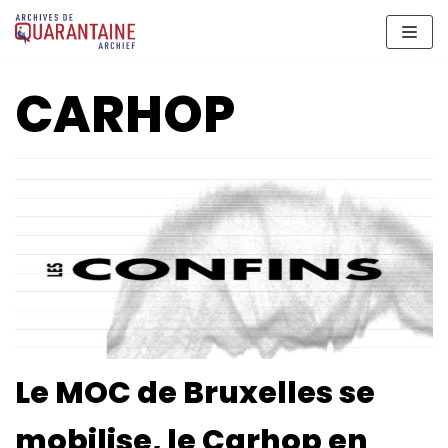
Meteen
naar
de
CARHOP
inhoud
Le MOC de Bruxelles se
mobilise, le Carhop en