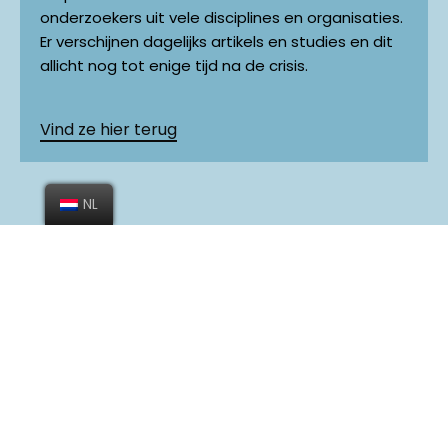
onderzoekers uit vele disciplines en organisaties.
Er verschijnen dagelijks artikels en studies en dit
allicht nog tot enige tijd na de crisis.
Vind ze hier terug
NL
Tools
Bent u archivaris of informatiebeheerder? Stelt u
zich vragen over hoe u al die informatie over de
coronacrisis kan archiveren? Hier vind je
informatie en verwijzingen naar diverse
hulpmiddelen.
Ontdek onze tools!