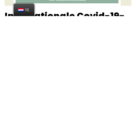
NL
Internationale Covid-19-
webcollectie van IIPC
13 april 2020
Willem Vanneste
De International Internet Perservation Consortium (IIPC)
heeft een oproep gelanceerd om belangrijke websites
over Covid-19 toe te voegen aan hun ‘Novel
Coronavirus (COVID-19)‘-collectie. Dit is een wereldwijde
collectie die ze opbouwen in samenwerking met
Archive-IT. Via het suggestieformulier van het
IIPC kan…
Lees verder »