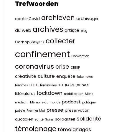
Trefwoorden
archieven
archivage
après-Covid
archives
du web
artiste
blog
collecter
Carhop
citoyens
confinement
Convention
coronavirus
crise
CRISP
culture
créativité
enquête
fake news
FGTB
jeunes
femmes
féminisme
ICA
IHOES
lockdown
littératures
mobilisation
Mons
podcast
médecin
Mémoire du monde
politique
presse
préservation
poésie
Premier Mai
solidarité
quotidien
solidariteit
santé
Soins
témoignage
témoignages