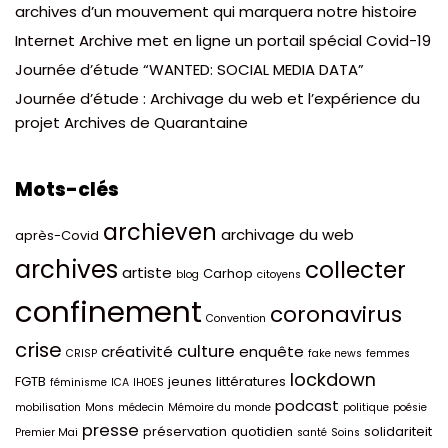
archives d’un mouvement qui marquera notre histoire
Internet Archive met en ligne un portail spécial Covid-19
Journée d’étude “WANTED: SOCIAL MEDIA DATA”
Journée d’étude : Archivage du web et l’expérience du
projet Archives de Quarantaine
Mots-clés
archieven
archivage du web
après-Covid
archives
collecter
artiste
Carhop
blog
citoyens
confinement
coronavirus
Convention
crise
culture
créativité
enquête
CRISP
fake news
femmes
lockdown
FGTB
jeunes
littératures
féminisme
ICA
IHOES
podcast
mobilisation
Mons
médecin
Mémoire du monde
politique
poésie
presse
préservation
quotidien
solidariteit
Premier Mai
santé
Soins