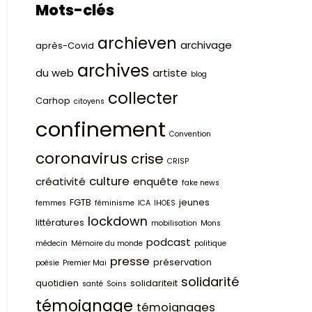
Mots-clés
archieven
archivage
après-Covid
archives
du web
artiste
blog
collecter
Carhop
citoyens
confinement
Convention
coronavirus
crise
CRISP
culture
créativité
enquête
fake news
FGTB
jeunes
femmes
féminisme
ICA
IHOES
lockdown
littératures
mobilisation
Mons
podcast
médecin
Mémoire du monde
politique
presse
préservation
poésie
Premier Mai
solidarité
quotidien
solidariteit
santé
Soins
témoignage
témoignages