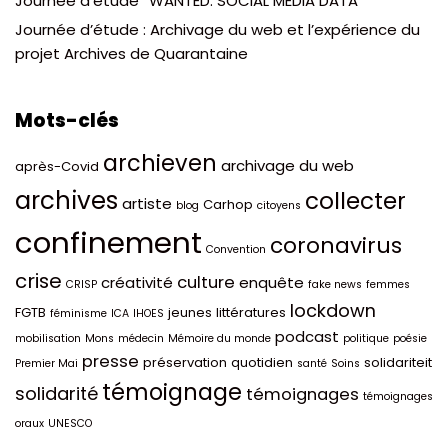
Journée d’étude “WANTED: SOCIAL MEDIA DATA”
Journée d’étude : Archivage du web et l’expérience du
projet Archives de Quarantaine
Mots-clés
archieven
archivage du web
après-Covid
archives
collecter
artiste
Carhop
blog
citoyens
confinement
coronavirus
Convention
crise
culture
créativité
enquête
CRISP
fake news
femmes
lockdown
FGTB
jeunes
littératures
féminisme
ICA
IHOES
podcast
mobilisation
Mons
médecin
Mémoire du monde
politique
poésie
presse
préservation
quotidien
solidariteit
Premier Mai
santé
Soins
témoignage
solidarité
témoignages
témoignages
oraux
UNESCO