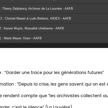
4 : Thierry Delplancq, Archives de La Louvière - AAFB
de 3 : Christel Mawet & Ludo Bettens, IHOES - AAFB
 2 : Aurore Wuyts, Mutualité chrétienne - AAFB
e 1 : Marie Meyer, Oram - AAFB
: “Garder une trace pour les générations futures”
mation : “Depuis la crise, les gens savent qui on es
e rendent compte que “les archivistes collectent auj
der, c’est le silence” (La
Louvière)