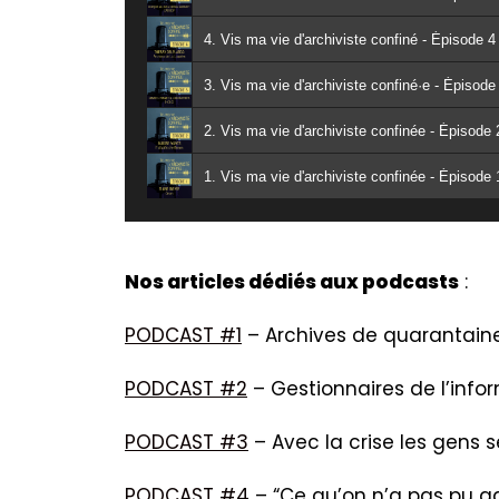
4. Vis ma vie d'archiviste confiné - Épisode 
3. Vis ma vie d'archiviste confiné·e - Épiso
2. Vis ma vie d'archiviste confinée - Épisode
1. Vis ma vie d'archiviste confinée - Épisod
Nos articles dédiés aux podcasts
:
PODCAST #1
–
Archives de quarantaine 
PODCAST #2
– Gestionnaires de l’infor
PODCAST #3
– Avec la crise les gens s
PODCAST #4
– “Ce qu’on n’a pas pu gar