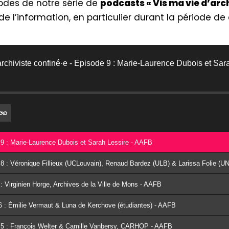
sodes de notre série de
podcasts « Vis ma vie d’arch
de l’information, en particulier durant la période de
archiviste confiné·e - Épisode 9 : Marie-Laurence Dubois et Sar
e 9 : Marie-Laurence Dubois et Sarah Lessire - AAFB
de 8 : Véronique Fillieux (UCLouvain), Renaud Bardez (ULB) & Larissa Folie (
 : Virginien Horge, Archives de la Ville de Mons - AAFB
e 6 : Émilie Vermaut & Luna de Kerchove (étudiantes) - AAFB
de 5 : François Welter & Camille Vanbersy, CARHOP - AAFB