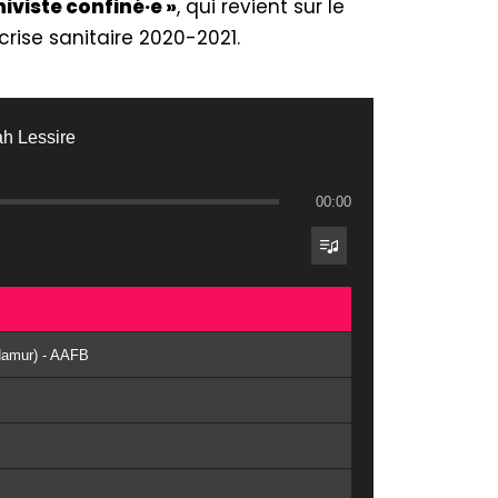
iviste confiné·e »
, qui revient sur le
 crise sanitaire 2020-2021.
ah Lessire
00:00
UNamur) - AAFB