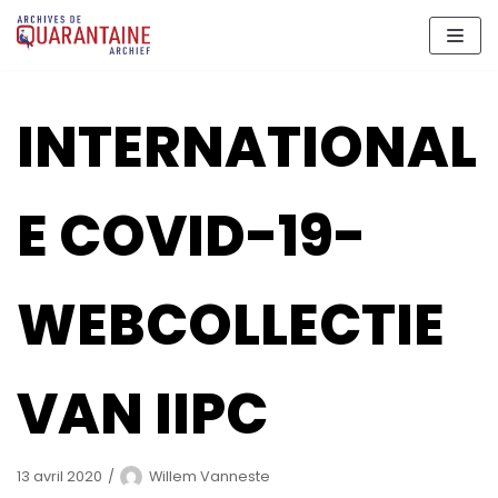
Aller
au
contenu
INTERNATIONAL
E COVID-19-
WEBCOLLECTIE
VAN IIPC
13 avril 2020
Willem Vanneste