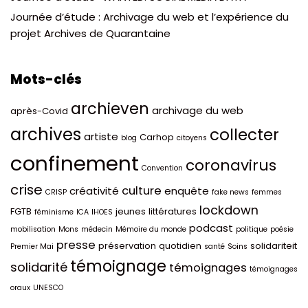
Journée d’étude : Archivage du web et l’expérience du
projet Archives de Quarantaine
Mots-clés
archieven
archivage du web
après-Covid
archives
collecter
artiste
Carhop
blog
citoyens
confinement
coronavirus
Convention
crise
culture
créativité
enquête
CRISP
fake news
femmes
lockdown
FGTB
jeunes
littératures
féminisme
ICA
IHOES
podcast
mobilisation
Mons
médecin
Mémoire du monde
politique
poésie
presse
préservation
quotidien
solidariteit
Premier Mai
santé
Soins
témoignage
solidarité
témoignages
témoignages
oraux
UNESCO