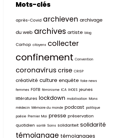
Mots-clés
archieven
archivage
après-Covid
archives
du web
artiste
blog
collecter
Carhop
citoyens
confinement
Convention
coronavirus
crise
CRISP
culture
créativité
enquête
fake news
FGTB
jeunes
femmes
féminisme
ICA
IHOES
lockdown
littératures
mobilisation
Mons
podcast
médecin
Mémoire du monde
politique
presse
préservation
poésie
Premier Mai
solidarité
quotidien
solidariteit
santé
Soins
témoignage
témoignages