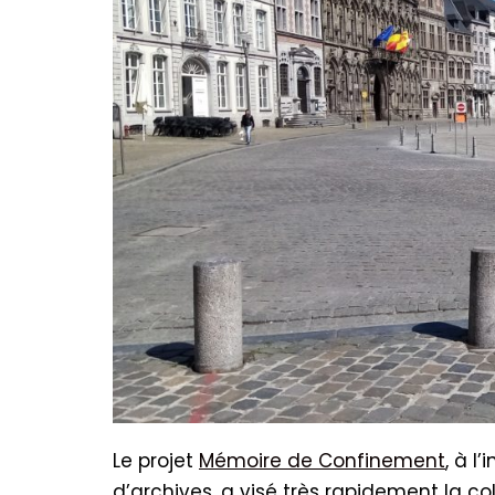
Le projet
Mémoire de Confinement
, à l
d’archives, a visé très rapidement la co