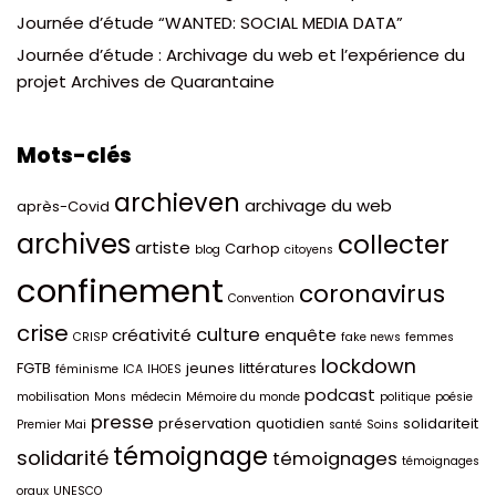
Journée d’étude “WANTED: SOCIAL MEDIA DATA”
Journée d’étude : Archivage du web et l’expérience du
projet Archives de Quarantaine
Mots-clés
archieven
archivage du web
après-Covid
archives
collecter
artiste
Carhop
blog
citoyens
confinement
coronavirus
Convention
crise
culture
créativité
enquête
CRISP
fake news
femmes
lockdown
FGTB
jeunes
littératures
féminisme
ICA
IHOES
podcast
mobilisation
Mons
médecin
Mémoire du monde
politique
poésie
presse
préservation
quotidien
solidariteit
Premier Mai
santé
Soins
témoignage
solidarité
témoignages
témoignages
oraux
UNESCO