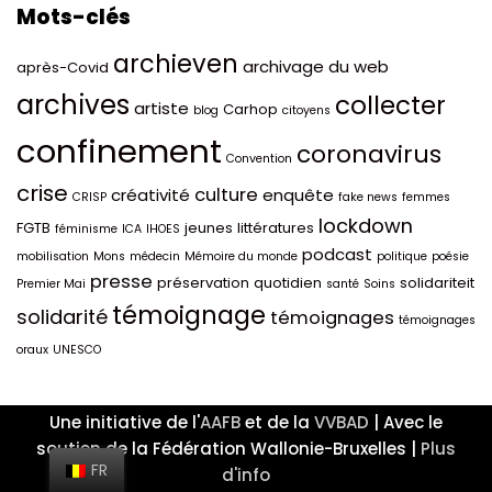
Mots-clés
archieven
archivage du web
après-Covid
archives
collecter
artiste
Carhop
blog
citoyens
confinement
coronavirus
Convention
crise
culture
créativité
enquête
CRISP
fake news
femmes
lockdown
FGTB
jeunes
littératures
féminisme
ICA
IHOES
podcast
mobilisation
Mons
médecin
Mémoire du monde
politique
poésie
presse
préservation
quotidien
solidariteit
Premier Mai
santé
Soins
témoignage
solidarité
témoignages
témoignages
oraux
UNESCO
Une initiative de l'
AAFB
et de la
VVBAD
| Avec le
soutien de la Fédération Wallonie-Bruxelles |
Plus
FR
d'info