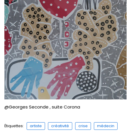
@Georges Seconde , suite Corona
Étiquettes:
artiste
créativité
crise
médecin