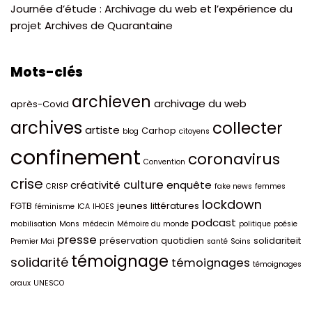
Journée d’étude : Archivage du web et l’expérience du
projet Archives de Quarantaine
Mots-clés
archieven
archivage du web
après-Covid
archives
collecter
artiste
Carhop
blog
citoyens
confinement
coronavirus
Convention
crise
culture
créativité
enquête
CRISP
fake news
femmes
lockdown
FGTB
jeunes
littératures
féminisme
ICA
IHOES
podcast
mobilisation
Mons
médecin
Mémoire du monde
politique
poésie
presse
préservation
quotidien
solidariteit
Premier Mai
santé
Soins
témoignage
solidarité
témoignages
témoignages
oraux
UNESCO