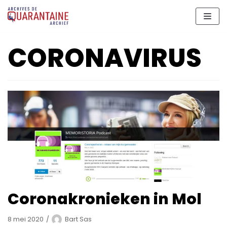
Meteen
naar
de
CORONAVIRUS
inhoud
Coronakronieken in Mol
8 mei 2020
Bart Sas