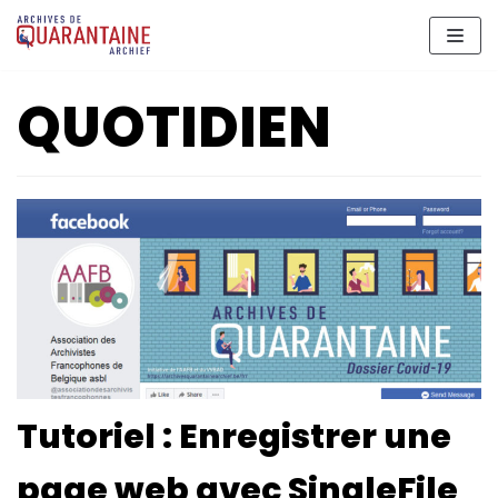
Meteen
naar
de
QUOTIDIEN
inhoud
Tutoriel : Enregistrer une
page web avec SingleFile