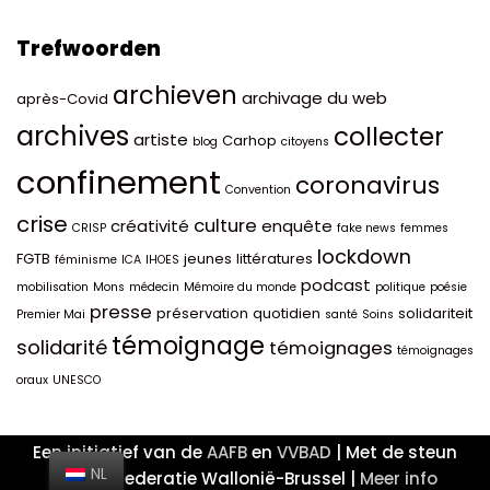
Trefwoorden
archieven
archivage du web
après-Covid
archives
collecter
artiste
Carhop
blog
citoyens
confinement
coronavirus
Convention
crise
culture
créativité
enquête
CRISP
fake news
femmes
lockdown
FGTB
jeunes
littératures
féminisme
ICA
IHOES
podcast
mobilisation
Mons
médecin
Mémoire du monde
politique
poésie
presse
préservation
quotidien
solidariteit
Premier Mai
santé
Soins
témoignage
solidarité
témoignages
témoignages
oraux
UNESCO
Een initiatief van de
AAFB
en
VVBAD
| Met de steun
NL
van de Federatie Wallonië-Brussel |
Meer info