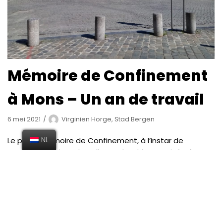
Mémoire de Confinement
à Mons – Un an de travail
6 mei 2021
Virginien Horge, Stad Bergen
Le projet Mémoire de Confinement, à l’instar de
NL
nombreux projets de collecte d’archives, a visé très
rapidement la collecte de documents, écrits, oraux,
photos ou vidéos en lien avec la pandémie du
Coronavirus. En se focalisant sur le cas montois,…
Lees
verder »