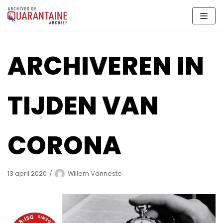
Meteen
naar
de
inhoud
ARCHIVEREN IN
TIJDEN VAN
CORONA
13 april 2020
Willem Vanneste