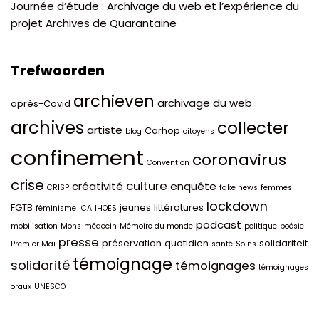
Journée d’étude : Archivage du web et l’expérience du
projet Archives de Quarantaine
Trefwoorden
archieven
archivage du web
après-Covid
archives
collecter
artiste
Carhop
blog
citoyens
confinement
coronavirus
Convention
crise
culture
créativité
enquête
CRISP
fake news
femmes
lockdown
FGTB
jeunes
littératures
féminisme
ICA
IHOES
podcast
mobilisation
Mons
médecin
Mémoire du monde
politique
poésie
presse
préservation
quotidien
solidariteit
Premier Mai
santé
Soins
témoignage
solidarité
témoignages
témoignages
oraux
UNESCO