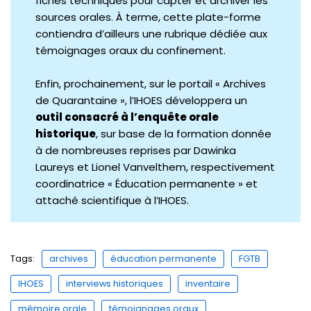
fiches techniques pour capter et archiver les
sources orales. À terme, cette plate-forme
contiendra d’ailleurs une rubrique dédiée aux
témoignages oraux du confinement.
Enfin, prochainement, sur le portail « Archives
de Quarantaine », l’IHOES développera un
outil consacré à l’enquête orale
historique
, sur base de la formation donnée
à de nombreuses reprises par Dawinka
Laureys et Lionel Vanvelthem, respectivement
coordinatrice « Éducation permanente » et
attaché scientifique à l’IHOES.
Tags:
archives
éducation permanente
FGTB
IHOES
interviews historiques
inventaire
mémoire orale
témoignages oraux