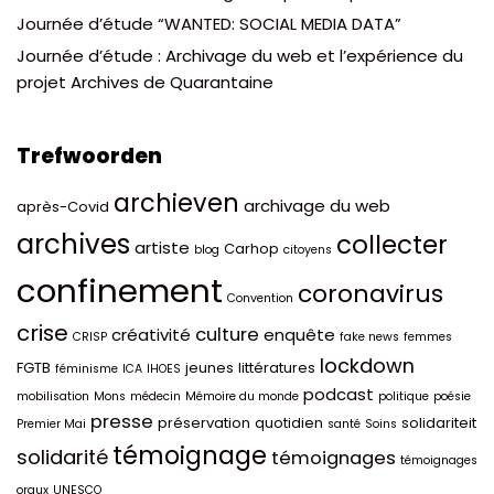
Journée d’étude “WANTED: SOCIAL MEDIA DATA”
Journée d’étude : Archivage du web et l’expérience du
projet Archives de Quarantaine
Trefwoorden
archieven
archivage du web
après-Covid
archives
collecter
artiste
Carhop
blog
citoyens
confinement
coronavirus
Convention
crise
culture
créativité
enquête
CRISP
fake news
femmes
lockdown
FGTB
jeunes
littératures
féminisme
ICA
IHOES
podcast
mobilisation
Mons
médecin
Mémoire du monde
politique
poésie
presse
préservation
quotidien
solidariteit
Premier Mai
santé
Soins
témoignage
solidarité
témoignages
témoignages
oraux
UNESCO