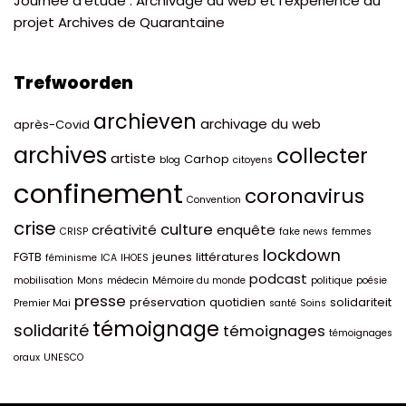
Journée d’étude : Archivage du web et l’expérience du
projet Archives de Quarantaine
Trefwoorden
archieven
archivage du web
après-Covid
archives
collecter
artiste
Carhop
blog
citoyens
confinement
coronavirus
Convention
crise
culture
créativité
enquête
CRISP
fake news
femmes
lockdown
FGTB
jeunes
littératures
féminisme
ICA
IHOES
podcast
mobilisation
Mons
médecin
Mémoire du monde
politique
poésie
presse
préservation
quotidien
solidariteit
Premier Mai
santé
Soins
témoignage
solidarité
témoignages
témoignages
oraux
UNESCO