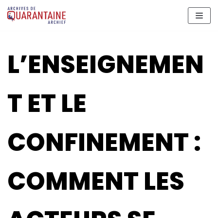
Meteen
naar
de
inhoud
L’ENSEIGNEMEN
T ET LE
CONFINEMENT :
COMMENT LES