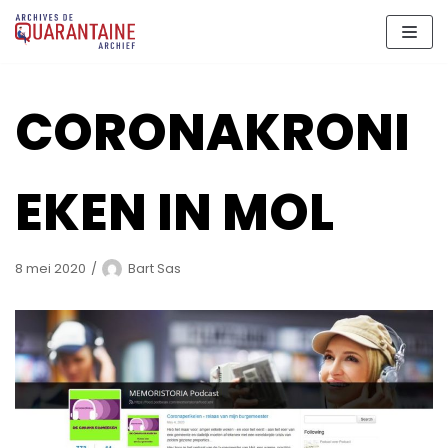
Meteen
naar
de
inhoud
CORONAKRONI
EKEN IN MOL
8 mei 2020
Bart Sas