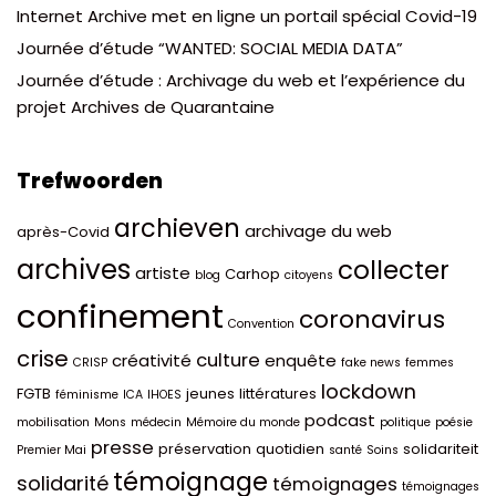
Internet Archive met en ligne un portail spécial Covid-19
Journée d’étude “WANTED: SOCIAL MEDIA DATA”
Journée d’étude : Archivage du web et l’expérience du
projet Archives de Quarantaine
Trefwoorden
archieven
archivage du web
après-Covid
archives
collecter
artiste
Carhop
blog
citoyens
confinement
coronavirus
Convention
crise
culture
créativité
enquête
CRISP
fake news
femmes
lockdown
FGTB
jeunes
littératures
féminisme
ICA
IHOES
podcast
mobilisation
Mons
médecin
Mémoire du monde
politique
poésie
presse
préservation
quotidien
solidariteit
Premier Mai
santé
Soins
témoignage
solidarité
témoignages
témoignages