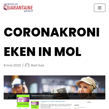
Aller
au
contenu
CORONAKRONI
EKEN IN MOL
8 mai 2020
Bart Sas