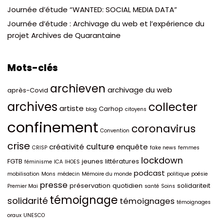
Journée d’étude “WANTED: SOCIAL MEDIA DATA”
Journée d’étude : Archivage du web et l’expérience du
projet Archives de Quarantaine
Mots-clés
archieven
archivage du web
après-Covid
archives
collecter
artiste
Carhop
blog
citoyens
confinement
coronavirus
Convention
crise
culture
créativité
enquête
CRISP
fake news
femmes
lockdown
FGTB
jeunes
littératures
féminisme
ICA
IHOES
podcast
mobilisation
Mons
médecin
Mémoire du monde
politique
poésie
presse
préservation
quotidien
solidariteit
Premier Mai
santé
Soins
témoignage
solidarité
témoignages
témoignages
oraux
UNESCO