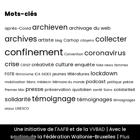
Mots-clés
archieven
archivage du web
après-Covid
archives
collecter
artiste
Carhop
blog
citoyens
confinement
coronavirus
Convention
crise
culture
créativité
enquête
CRISP
fake news
femmes
lockdown
FGTB
jeunes
littératures
féminisme
ICA
IHOES
podcast
mobilisation
Mons
médecin
Mémoire du monde
politique
poésie
presse
préservation
quotidien
solidariteit
Premier Mai
santé
Soins
témoignage
solidarité
témoignages
témoignages
oraux
UNESCO
Une initiative de l'
AAFB
et de la
VVBAD
| Avec le
soutien de la Fédération Wallonie-Bruxelles |
Plus