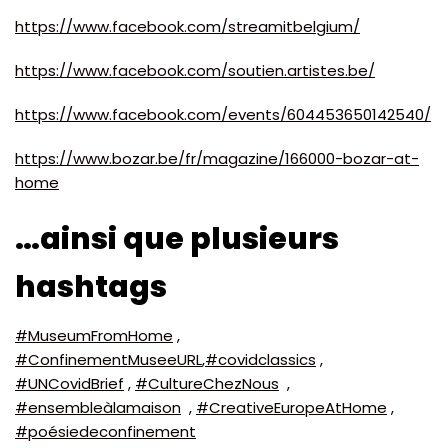
https://www.facebook.com/streamitbelgium/
https://www.facebook.com/soutien.artistes.be/
https://www.facebook.com/events/604453650142540/
https://www.bozar.be/fr/magazine/166000-bozar-at-
home
…a
insi que plusieurs
hashtags
#MuseumFromHome
,
#ConfinementMuseeURL
,
#covidclassics
,
#UNCovidBrief
,
#CultureChezNous
,
#ensembleàlamaison
,
#CreativeEuropeAtHome
,
#poésiedeconfinement