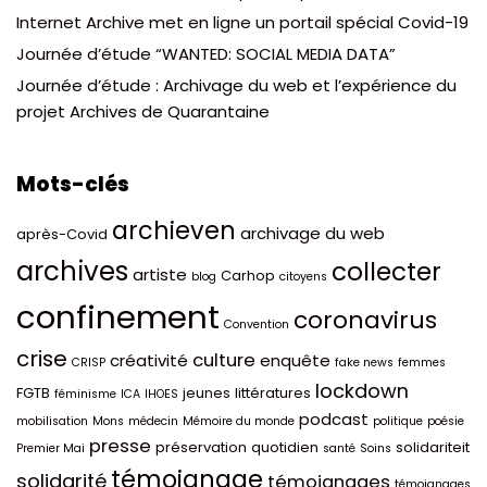
Internet Archive met en ligne un portail spécial Covid-19
Journée d’étude “WANTED: SOCIAL MEDIA DATA”
Journée d’étude : Archivage du web et l’expérience du
projet Archives de Quarantaine
Mots-clés
archieven
archivage du web
après-Covid
archives
collecter
artiste
Carhop
blog
citoyens
confinement
coronavirus
Convention
crise
culture
créativité
enquête
CRISP
fake news
femmes
lockdown
FGTB
jeunes
littératures
féminisme
ICA
IHOES
podcast
mobilisation
Mons
médecin
Mémoire du monde
politique
poésie
presse
préservation
quotidien
solidariteit
Premier Mai
santé
Soins
témoignage
solidarité
témoignages
témoignages