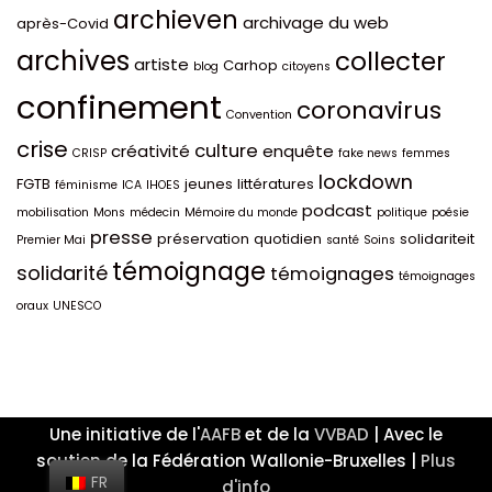
archieven
archivage du web
après-Covid
archives
collecter
artiste
Carhop
blog
citoyens
confinement
coronavirus
Convention
crise
culture
créativité
enquête
CRISP
fake news
femmes
lockdown
FGTB
jeunes
littératures
féminisme
ICA
IHOES
podcast
mobilisation
Mons
médecin
Mémoire du monde
politique
poésie
presse
préservation
quotidien
solidariteit
Premier Mai
santé
Soins
témoignage
solidarité
témoignages
témoignages
oraux
UNESCO
Une initiative de l'
AAFB
et de la
VVBAD
| Avec le
soutien de la Fédération Wallonie-Bruxelles |
Plus
FR
d'info