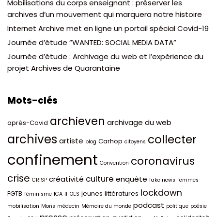
Mobilisations du corps enseignant : préserver les
archives d’un mouvement qui marquera notre histoire
Internet Archive met en ligne un portail spécial Covid-19
Journée d’étude “WANTED: SOCIAL MEDIA DATA”
Journée d’étude : Archivage du web et l’expérience du
projet Archives de Quarantaine
Mots-clés
archieven
archivage du web
après-Covid
archives
collecter
artiste
Carhop
blog
citoyens
confinement
coronavirus
Convention
crise
culture
créativité
enquête
CRISP
fake news
femmes
lockdown
FGTB
jeunes
littératures
féminisme
ICA
IHOES
podcast
mobilisation
Mons
médecin
Mémoire du monde
politique
poésie