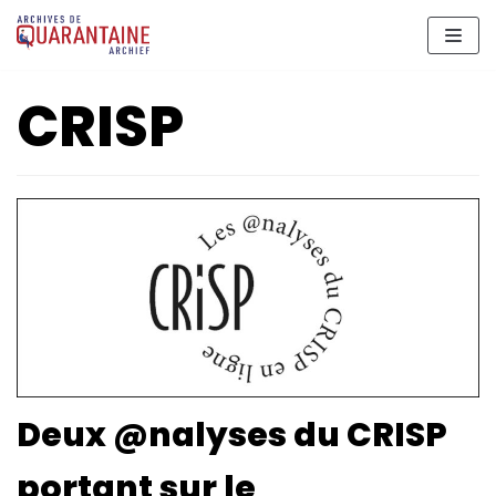
Aller
au
contenu
CRISP
Deux @nalyses du CRISP
portant sur le