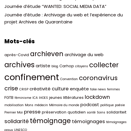
Journée d’étude “WANTED: SOCIAL MEDIA DATA”
Journée d’étude : Archivage du web et l’expérience du
projet Archives de Quarantaine
Mots-clés
archieven
archivage du web
après-Covid
archives
collecter
artiste
Carhop
blog
citoyens
confinement
coronavirus
Convention
crise
culture
créativité
enquête
CRISP
fake news
femmes
lockdown
FGTB
jeunes
littératures
féminisme
ICA
IHOES
podcast
mobilisation
Mons
médecin
Mémoire du monde
politique
poésie
presse
préservation
quotidien
solidariteit
Premier Mai
santé
Soins
témoignage
solidarité
témoignages
témoignages
oraux
UNESCO