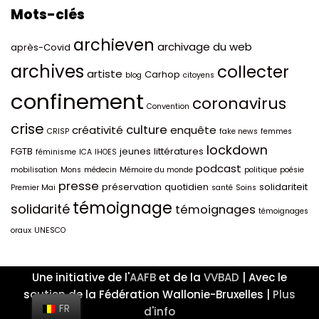
Mots-clés
archieven
archivage du web
après-Covid
archives
collecter
artiste
Carhop
blog
citoyens
confinement
coronavirus
Convention
crise
culture
créativité
enquête
CRISP
fake news
femmes
lockdown
FGTB
jeunes
littératures
féminisme
ICA
IHOES
podcast
mobilisation
Mons
médecin
Mémoire du monde
politique
poésie
presse
préservation
quotidien
solidariteit
Premier Mai
santé
Soins
témoignage
solidarité
témoignages
témoignages
oraux
UNESCO
Une initiative de l'
AAFB
et de la
VVBAD
| Avec le
soutien de la Fédération Wallonie-Bruxelles |
Plus
FR
d'info