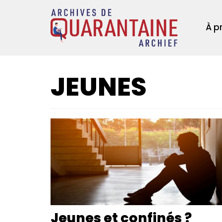
Aller
au
À p
contenu
JEUNES
Jeunes et confinés ?