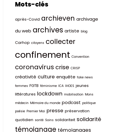
Mots-clés
archieven
archivage
après-Covid
archives
du web
artiste
blog
collecter
Carhop
citoyens
confinement
Convention
coronavirus
crise
CRISP
culture
créativité
enquête
fake news
FGTB
jeunes
femmes
féminisme
ICA
IHOES
lockdown
littératures
mobilisation
Mons
podcast
médecin
Mémoire du monde
politique
presse
préservation
poésie
Premier Mai
solidarité
quotidien
solidariteit
santé
Soins
témoignage
témoignages