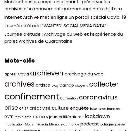
Mobilisations du corps enseignant : préserver les
archives d’un mouvement qui marquera notre histoire
Internet Archive met en ligne un portail spécial Covid-19
Journée d’étude “WANTED: SOCIAL MEDIA DATA”
Journée d’étude : Archivage du web et l’expérience du
projet Archives de Quarantaine
Mots-clés
archieven
archivage du web
après-Covid
archives
collecter
artiste
Carhop
blog
citoyens
confinement
coronavirus
Convention
crise
culture
créativité
enquête
CRISP
fake news
femmes
lockdown
FGTB
jeunes
littératures
féminisme
ICA
IHOES
podcast
mobilisation
Mons
médecin
Mémoire du monde
politique
poésie