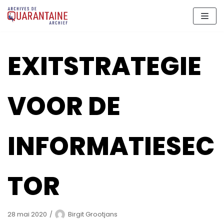
Aller
au
contenu
EXITSTRATEGIE
VOOR DE
INFORMATIESEC
TOR
28 mai 2020
Birgit Grootjans