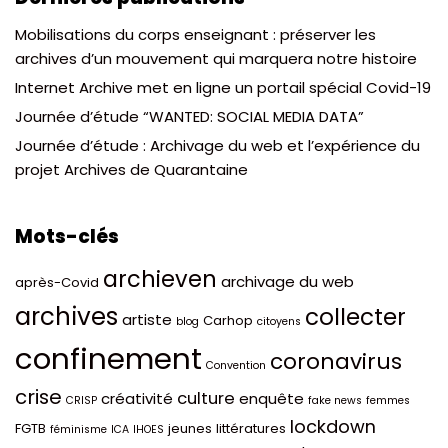
Mobilisations du corps enseignant : préserver les
archives d’un mouvement qui marquera notre histoire
Internet Archive met en ligne un portail spécial Covid-19
Journée d’étude “WANTED: SOCIAL MEDIA DATA”
Journée d’étude : Archivage du web et l’expérience du
projet Archives de Quarantaine
Mots-clés
archieven
archivage du web
après-Covid
archives
collecter
artiste
Carhop
blog
citoyens
confinement
coronavirus
Convention
crise
culture
créativité
enquête
CRISP
fake news
femmes
lockdown
FGTB
jeunes
littératures
féminisme
ICA
IHOES