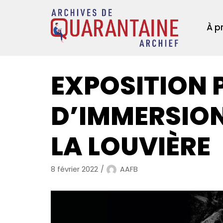
Aller
au
À p
contenu
EXPOSITION 
D’IMMERSION
LA LOUVIÈRE
8 février 2022
AAFB