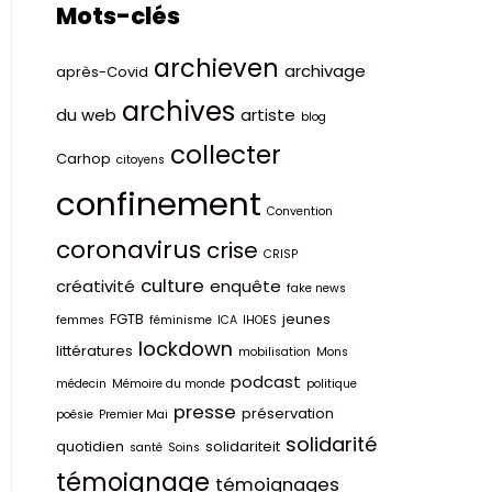
Mots-clés
archieven
archivage
après-Covid
archives
du web
artiste
blog
collecter
Carhop
citoyens
confinement
Convention
coronavirus
crise
CRISP
culture
créativité
enquête
fake news
FGTB
jeunes
femmes
féminisme
ICA
IHOES
lockdown
littératures
mobilisation
Mons
podcast
médecin
Mémoire du monde
politique
presse
préservation
poésie
Premier Mai
solidarité
quotidien
solidariteit
santé
Soins
témoignage
témoignages