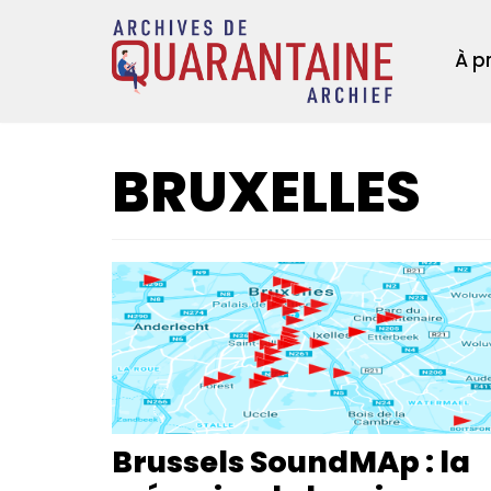
Aller
au
À p
contenu
BRUXELLES
Brussels SoundMAp : la