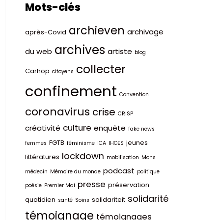
Mots-clés
archieven
archivage
après-Covid
archives
du web
artiste
blog
collecter
Carhop
citoyens
confinement
Convention
coronavirus
crise
CRISP
culture
créativité
enquête
fake news
FGTB
jeunes
femmes
féminisme
ICA
IHOES
lockdown
littératures
mobilisation
Mons
podcast
médecin
Mémoire du monde
politique
presse
préservation
poésie
Premier Mai
solidarité
quotidien
solidariteit
santé
Soins
témoignage
témoignages