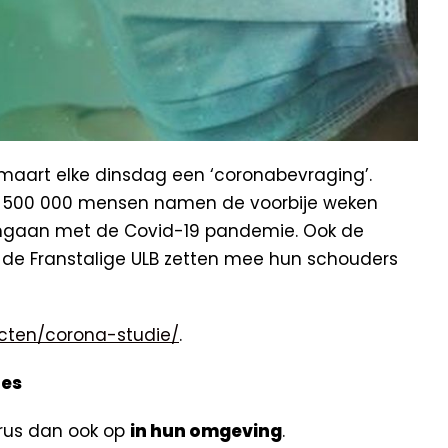
 maart elke dinsdag een ‘coronabevraging’.
n 500 000 mensen namen de voorbije weken
mgaan met de Covid-19 pandemie. Ook de
n de Franstalige ULB zetten mee hun schouders
ecten/corona-studie/
.
tes
irus dan ook op
in hun omgeving
.