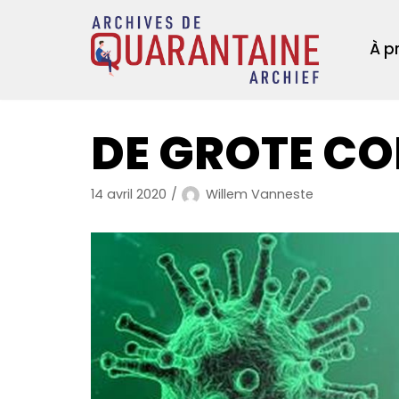
Aller
au
À p
contenu
DE GROTE C
14 avril 2020
Willem Vanneste