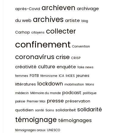
archieven
archivage
après-Covid
archives
du web
artiste
blog
collecter
Carhop
citoyens
confinement
Convention
coronavirus
crise
CRISP
culture
créativité
enquête
fake news
FGTB
jeunes
femmes
féminisme
ICA
IHOES
lockdown
littératures
mobilisation
Mons
podcast
médecin
Mémoire du monde
politique
presse
préservation
poésie
Premier Mai
solidarité
quotidien
solidariteit
santé
Soins
témoignage
témoignages
témoignages oraux
UNESCO