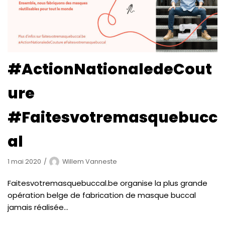
#ActionNationaledeCout
ure
#Faitesvotremasquebucc
al
1 mai 2020
Willem Vanneste
Faitesvotremasquebuccal.be organise la plus grande
opération belge de fabrication de masque buccal
jamais réalisée…