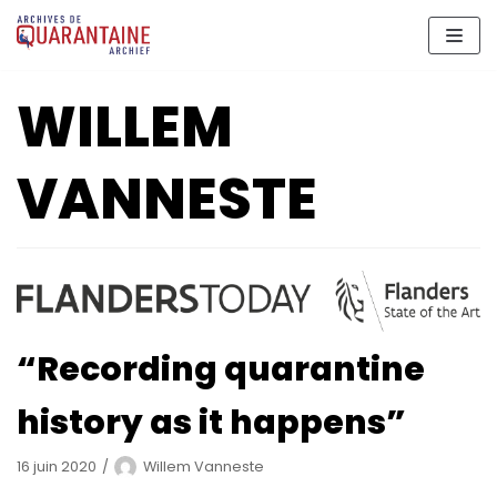
Aller
au
contenu
WILLEM
VANNESTE
“Recording quarantine
history as it happens”
16 juin 2020
Willem Vanneste