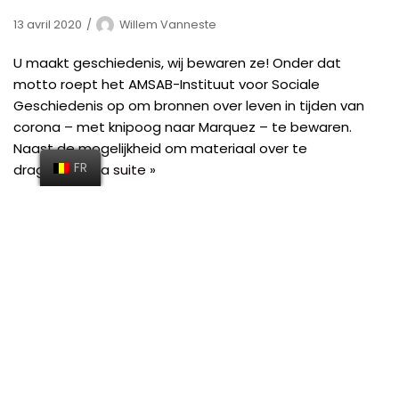
13 avril 2020
Willem Vanneste
U maakt geschiedenis, wij bewaren ze! Onder dat
motto roept het AMSAB-Instituut voor Sociale
Geschiedenis op om bronnen over leven in tijden van
corona – met knipoog naar Marquez – te bewaren.
Naast de mogelijkheid om materiaal over te
FR
dragen…
Lire la suite »