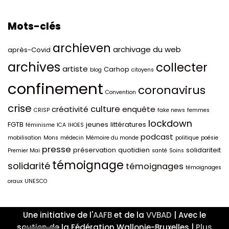
Mots-clés
archieven
archivage du web
après-Covid
archives
collecter
artiste
Carhop
blog
citoyens
confinement
coronavirus
Convention
crise
culture
créativité
enquête
CRISP
fake news
femmes
lockdown
FGTB
jeunes
littératures
féminisme
ICA
IHOES
podcast
mobilisation
Mons
médecin
Mémoire du monde
politique
poésie
presse
préservation
quotidien
solidariteit
Premier Mai
santé
Soins
témoignage
solidarité
témoignages
témoignages
oraux
UNESCO
Une initiative de l'
AAFB
et de la
VVBAD
| Avec le
soutien de la Fédération Wallonie-Bruxelles |
Plus