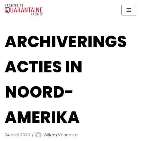
Aller
au
contenu
ARCHIVERINGS
ACTIES IN
NOORD-
AMERIKA
24 avril 2020
Willem Vanneste