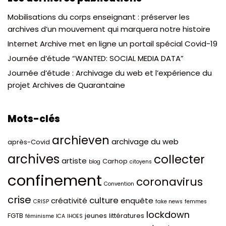
Mobilisations du corps enseignant : préserver les
archives d’un mouvement qui marquera notre histoire
Internet Archive met en ligne un portail spécial Covid-19
Journée d’étude “WANTED: SOCIAL MEDIA DATA”
Journée d’étude : Archivage du web et l’expérience du
projet Archives de Quarantaine
Mots-clés
archieven
archivage du web
après-Covid
archives
collecter
artiste
Carhop
blog
citoyens
confinement
coronavirus
Convention
crise
culture
créativité
enquête
CRISP
fake news
femmes
lockdown
FGTB
jeunes
littératures
féminisme
ICA
IHOES