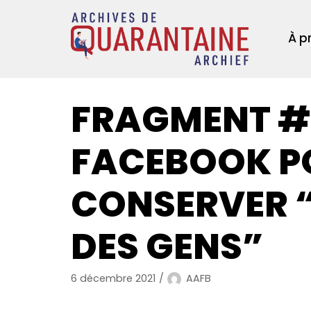
Aller
au
À p
contenu
FRAGMENT #2
FACEBOOK P
CONSERVER “
DES GENS”
6 décembre 2021
AAFB