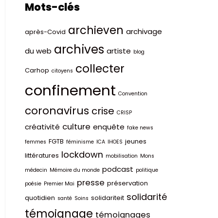
Mots-clés
archieven
archivage
après-Covid
archives
du web
artiste
blog
collecter
Carhop
citoyens
confinement
Convention
coronavirus
crise
CRISP
culture
créativité
enquête
fake news
FGTB
jeunes
femmes
féminisme
ICA
IHOES
lockdown
littératures
mobilisation
Mons
podcast
médecin
Mémoire du monde
politique
presse
préservation
poésie
Premier Mai
solidarité
quotidien
solidariteit
santé
Soins
témoignage
témoignages